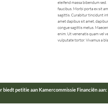
eleifend massa bibendum sed. 
faucibus. Morbi porta ex sit a
sagittis. Curabitur tincidunt in
amet dapibus sit amet, dapibus s
congue sagittis metus. Maecenas
enim. Ut venenatis quam vel ven
vulputate tortor. Vivamus a bl
or biedt petitie aan Kamercommissie Financiën aan: