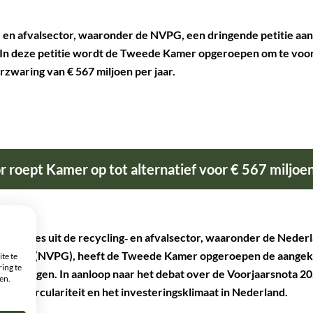
g- en afvalsector, waaronder de NVPG, een dringende petitie a
In deze petitie wordt de Tweede Kamer opgeroepen om te voo
zwaring van € 567 miljoen per jaar.
or roept Kamer op tot alternatief voor € 567 miljoe
anisaties uit de recycling‑ en afvalsector, waaronder de Neder
drijven (NVPG), heeft de Tweede Kamer opgeroepen de aangek
te te
ing te
roverwegen. In aanloop naar het debat over de Voorjaarsnota 
en.
ing, circulariteit en het investeringsklimaat in Nederland.