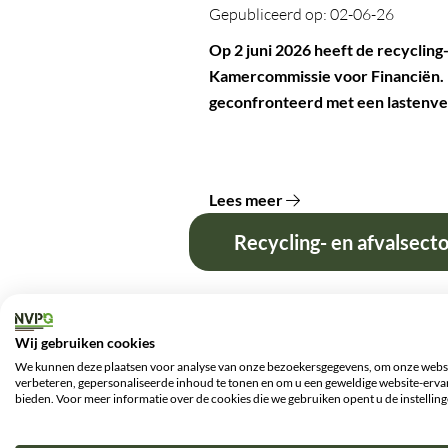
Gepubliceerd op: 02-06-26
Op 2 juni 2026 heeft de recyclin
Kamercommissie voor Financiën. 
geconfronteerd met een lastenver
Lees meer
Recycling- en afvalsect
Gepubliceerd op: 17-04-26
Een brede coalitie van brancheorg
Wij gebruiken cookies
Procesmatige Grondreinigingsbe
We kunnen deze plaatsen voor analyse van onze bezoekersgegevens, om onze websi
verbeteren, gepersonaliseerde inhoud te tonen en om u een geweldige website-ervar
567 miljoen voor de sector te he
bieden. Voor meer informatie over de cookies die we gebruiken opent u de instelling
voor ernstige gevolgen voor recycl