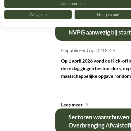
Accepteer alles
Weigeren
Nee, pas aan
Lees meer
NVPG aanwezig bij sta
Gepubliceerd op: 02-04-26
Op 1 april 2026 vond de Kick-off
deze dag gingen bestuurders, expe
maatschappelijke opgave rondom
Lees meer
Sectoren waarschuwen v
Overbrenging Afvalstof