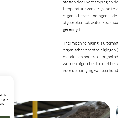
stoffen door verdamping en de
temperatuur van de grond te v
organische verbindingen in d
afgebroken tot water, kooldio
gereinigd.
Thermisch reiniging is uiterma
organische verontreinigingen (v
metalen en andere anorganisc
worden afgescheiden met het vl
voor de reiniging van teerhoud
te te
ing te
en.