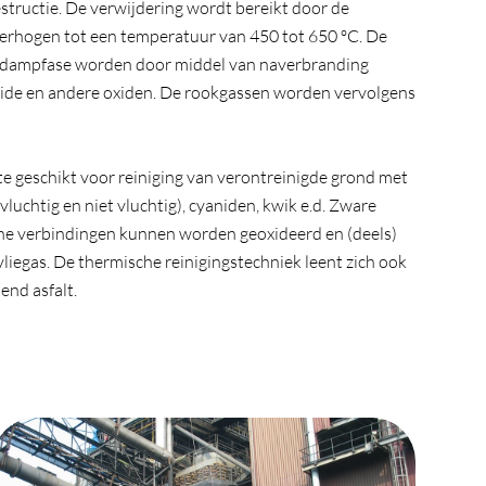
structie. De verwijdering wordt bereikt door de
erhogen tot een temperatuur van 450 tot 650 ºC. De
e dampfase worden door middel van naverbranding
xide en andere oxiden. De rookgassen worden vervolgens
te geschikt voor reiniging van verontreinigde grond met
luchtig en niet vluchtig), cyaniden, kwik e.d. Zware
he verbindingen kunnen worden geoxideerd en (deels)
iegas. De thermische reinigingstechniek leent zich ook
end asfalt.