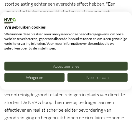
stortbelasting echter een averechts effect hebben. "Een
lagere stortbelasting maakt storten juist economisch
aantrekkelijker dan reinigen", aldus de NVPG in haar reactie.
Daarmee zou de voorgestelde maatregel contraproductief
Wij gebruiken cookies
We kunnen deze plaatsen voor analyse van onze bezoekersgegevens, om onze
uitpakken voor zowel het milieu als het overheidsbeleid.
website te verbeteren, gepersonaliseerde inhoud te tonen en om u een geweldige
website-ervaring te bieden. Voor meer informatie over de cookies die we
gebruiken opent u de instellingen.
Pleidooi voor vrijstelling reinigingsresidu
De NVPG pleit in plaats daarvan voor herintroductie van de
vrijstelling op de stortbelasting voor reinigingsresidu – het
Accepteer alles
restant dat overblijft na het reinigen van verontreinigde
Weigeren
Nee, pas aan
grond. Omdat voor dit residu geen alternatief voorhanden is
dan storten, is een vrijstelling een gerichte prikkel om
verontreinigde grond te laten reinigen in plaats van direct te
storten. De NVPG hoopt hiermee bij te dragen aan een
effectiever en realistischer beleid ter bevordering van
grondreiniging en hergebruik binnen de circulaire economie.