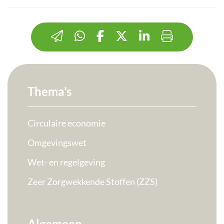
Thema’s
Circulaire economie
Omgevingswet
Wet- en regelgeving
Zeer Zorgwekkende Stoffen (ZZS)
Algemeen