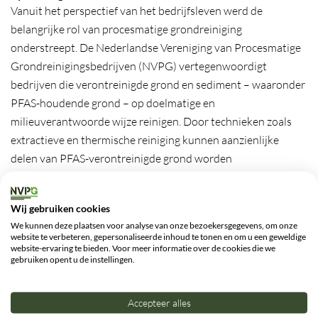
Vanuit het perspectief van het bedrijfsleven werd de
belangrijke rol van procesmatige grondreiniging
onderstreept. De Nederlandse Vereniging van Procesmatige
Grondreinigingsbedrijven (NVPG) vertegenwoordigt
bedrijven die verontreinigde grond en sediment – waaronder
PFAS-houdende grond – op doelmatige en
milieuverantwoorde wijze reinigen. Door technieken zoals
extractieve en thermische reiniging kunnen aanzienlijke
delen van PFAS-verontreinigde grond worden
teruggewonnen voor hergebruik, in plaats van definitieve
afvoer naar stort. Daarmee leveren NVPG-leden een
Wij gebruiken cookies
aantoonbare bijdrage aan:
We kunnen deze plaatsen voor analyse van onze bezoekersgegevens, om onze
website te verbeteren, gepersonaliseerde inhoud te tonen en om u een geweldige
vermindering van milieubelasting;
website-ervaring te bieden. Voor meer informatie over de cookies die we
gebruiken opent u de instellingen.
behoud van schaarse primaire grondstoffen;
versnelling van bodemsaneringsprojecten;
Accepteer alles
realisatie van circulaire economie-doelstellingen.